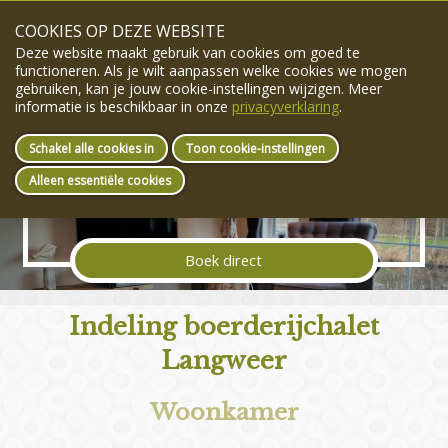
COOKIES OP DEZE WEBSITE
info@vakantielangweer.nl
+31(0)6-53181801
Deze website maakt gebruik van cookies om goed te
menu
functioneren. Als je wilt aanpassen welke cookies we mogen
gebruiken, kan je jouw cookie-instellingen wijzigen. Meer
informatie is beschikbaar in onze
privacyverklaring
.
Schakel alle cookies in
Toon cookie-instellingen
Alleen essentiële cookies
Sfeervol overnachten
Boek direct
Indeling boerderijchalet
Langweer
Woonkamer