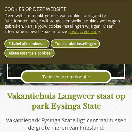
COOKIES OP DEZE WEBSITE
info@vakantielangweer.nl
+31(0)6-53181801
Deze website maakt gebruik van cookies om goed te
menu
functioneren. Als je wilt aanpassen welke cookies we mogen
gebruiken, kan je jouw cookie-instellingen wijzigen. Meer
informatie is beschikbaar in onze
privacyverklaring
.
Schakel alle cookies in
Toon cookie-instellingen
Alleen essentiële cookies
Vaar vanuit het park de meren op!
Tarieven accommodatie
Vakantiehuis Langweer staat op
park Eysinga State
Vakantiepark Eysinga State ligt centraal tussen
de grote meren van Friesland.