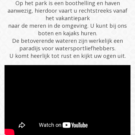
Op het park is een boothelling en haven
aanwezig, hierdoor vaart u rechtstreeks vanaf
het vakantiepark
naar de meren in de omgeving. U kunt bij ons
boten en kajaks huren.
De betoverende wateren zijn werkelijk een
paradijs voor watersportliefhebbers.
U komt heerlijk tot rust en kijkt uw ogen uit.